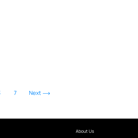
3
7
Next
About Us
FOOTER