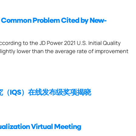
t Common Problem Cited by New-
ording to the JD Power 2021 U.S. Initial Quality
lightly lower than the average rate of improvement
究（IQS）在线发布级奖项揭晓
alization Virtual Meeting