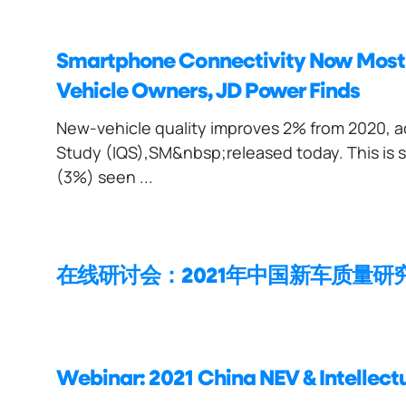
Smartphone Connectivity Now Mos
Vehicle Owners, JD Power Finds
New-vehicle quality improves 2% from 2020, acc
Study (IQS),SM&nbsp;released today. This is s
(3%) seen ...
在线研讨会：2021年中国新车质量研
Webinar: 2021 China NEV & Intellectu