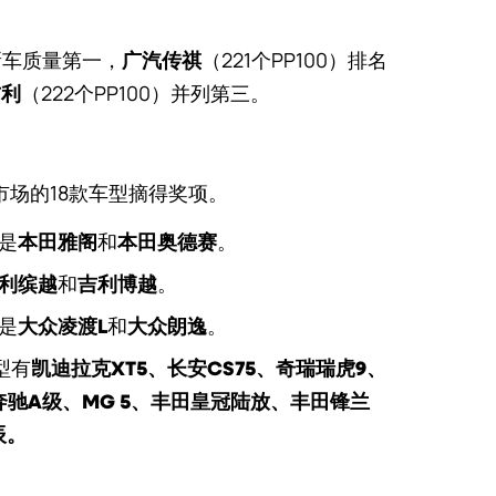
牌新车质量第一，
（221个PP100）排名
广汽传祺
（222个PP100）并列第三。
吉利
市场的18款车型摘得奖项。
是
和
。
本田雅阁
本田奥德赛
和
。
利缤越
吉利博越
是
和
。
大众凌渡L
大众朗逸
型有
凯迪拉克XT5、长安CS75、奇瑞瑞虎9、
奔驰A级、MG 5、丰田皇冠陆放、丰田锋兰
辰。