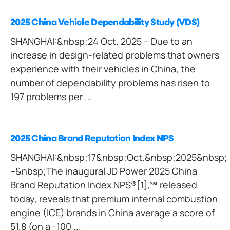
2025 China Vehicle Dependability Study (VDS)
SHANGHAI:&nbsp;24 Oct. 2025 – Due to an
increase in design-related problems that owners
experience with their vehicles in China, the
number of dependability problems has risen to
197 problems per ...
2025 China Brand Reputation Index NPS
SHANGHAI:&nbsp;17&nbsp;Oct.&nbsp;2025&nbsp;
–&nbsp;The inaugural JD Power 2025 China
Brand Reputation Index NPS®[1],℠ released
today, reveals that premium internal combustion
engine (ICE) brands in China average a score of
51.8 (on a -100 ...