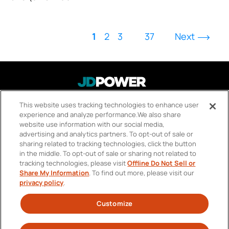
1
2
3
37
Next
This website uses tracking technologies to enhance user
关于我们
FOOTER
experience and analyze performance.
We also share
Your Privacy Choices
MENU
website use information with our social media,
advertising and analytics partners.
To opt-out of sale or
职业发展
sharing related to tracking technologies, click the button
in the middle.
To opt-out of sale or sharing not related to
联系我们
tracking technologies, please visit
Offline Do Not Sell or
Share My Information
.
To find out more, please visit our
隐私政策
privacy policy
.
使用条款
Customize
SOCIAL