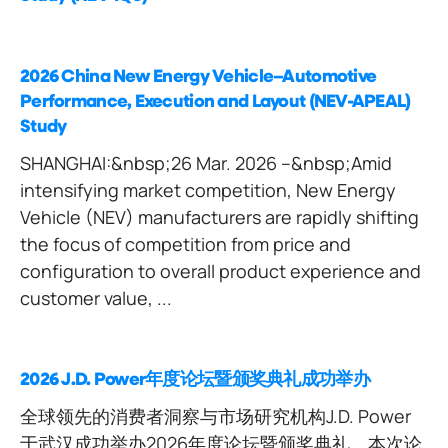
2026 China New Energy Vehicle–Automotive
Performance, Execution and Layout (NEV-APEAL)
Study
SHANGHAI:&nbsp;26 Mar. 2026 –&nbsp;Amid
intensifying market competition, New Energy
Vehicle (NEV) manufacturers are rapidly shifting
the focus of competition from price and
configuration to overall product experience and
customer value, ...
2026 J.D. Power年度论坛暨颁奖典礼成功举办
全球领先的消费者洞察与市场研究机构J.D. Power
于武汉成功举办2026年度论坛暨颁奖典礼。本次论